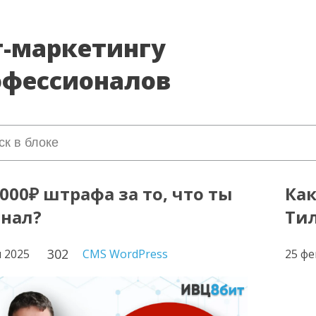
т-маркетингу
офессионалов
.000₽ штрафа за то, что ты
Как
знал?
Тил
302
я 2025
CMS WordPress
25 фе