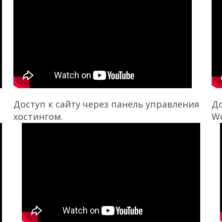
Доступ к сайту через панель управления
До
хостингом.
Wo