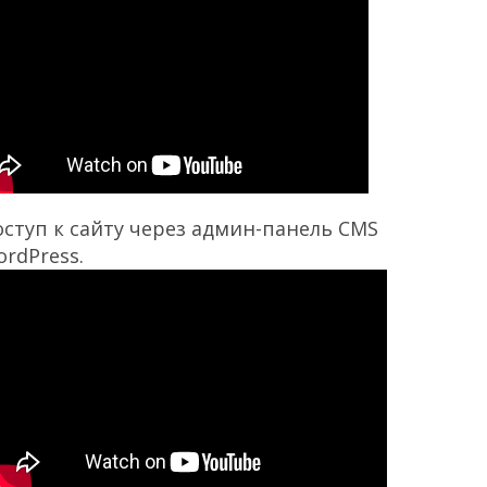
ступ к сайту через админ-панель CMS
rdPress.