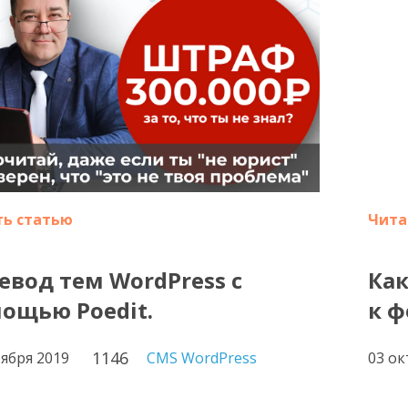
ть статью
Чита
евод тем WordPress с
Как
ощью Poedit.
к ф
1146
тября 2019
CMS WordPress
03 ок