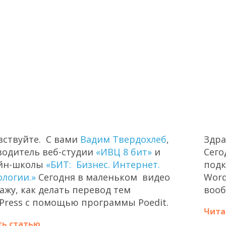
вствуйте. С вами
Вадим Твердохлеб
,
Здра
водитель веб-студии
«ИВЦ 8 бит»
и
Сего
йн-школы
«БИТ: Бизнес. Интернет.
подк
ологии.»
Сегодня в маленьком видео
Word
ажу, как делать перевод тем
воо
Press с помощью программы Poedit.
Чита
ть статью