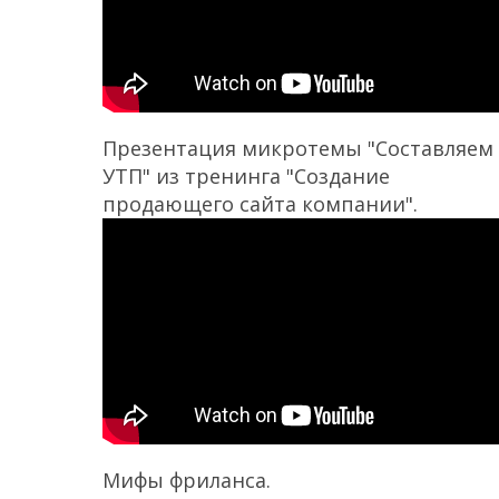
Презентация микротемы "Составляем
УТП" из тренинга "Создание
продающего сайта компании".
Мифы фриланса.