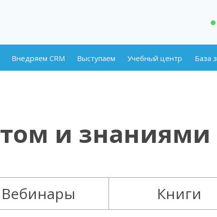
Внедряем CRM
Выступаем
Учебный центр
База 
ытом
и знаниями
Вебинары
Книги