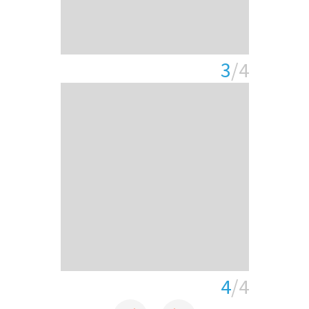
3
/4
4
/4