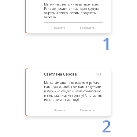
Мы ничего не понимаем вконтакте.
Раньше продвигались через другую
соцсеть, а теперь хотим продавать
через вк.
В архив
Переслать
1
Светлана Серова
10:11
Мы хотим зацепить всех мам района.
Нам нужно, чтобы все мамы с детьми
в Марьино увидели наше объявление
и подписались на группу! А потом мы
их затащим в наш клуб.
В архив
Переслать
2