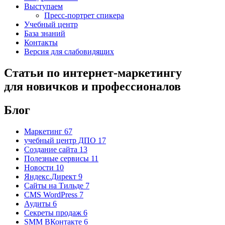
Выступаем
Пресс-портрет спикера
Учебный центр
База знаний
Контакты
Версия для слабовидящих
Cтатьи
по интернет-маркетингу
для новичков и профессионалов
Блог
Маркетинг
67
учебный центр ДПО
17
Создание сайта
13
Полезные сервисы
11
Новости
10
Яндекс.Директ
9
Сайты на Тильде
7
CMS WordPress
7
Аудиты
6
Секреты продаж
6
SMM ВКонтакте
6