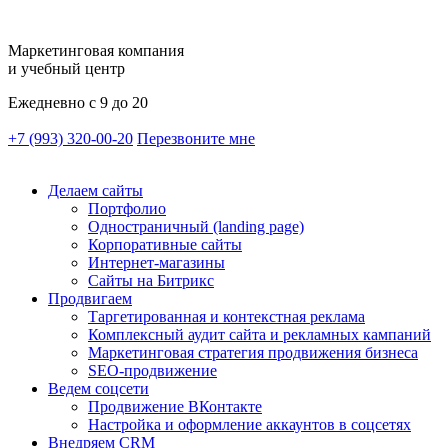
Маркетинговая компания
и учебный центр
Ежедневно с 9 до 20
+7 (993) 320-00-20
Перезвоните мне
Делаем сайты
Портфолио
Одностраничный (landing page)
Корпоративные сайты
Интернет-магазины
Сайты на Битрикс
Продвигаем
Таргетированная и контекстная реклама
Комплексный аудит сайта и рекламных кампаний
Маркетинговая стратегия продвижения бизнеса
SEO-продвижение
Ведем соцсети
Продвижение ВКонтакте
Настройка и оформление аккаунтов в соцсетях
Внедряем CRM