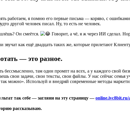
ять работаем, я помню его первые письма — коряво, с ошибкам
дто другой человек писал. Ну, то есть не человек.
 шлёшь? Он смеётся.
Говорит, а чё, я ж через ИИ сделал. Но
и звучат как ещё двадцать таких же, которые прилетают Клиент
отать — это разное.
ь бессмысленно, там один промпт на всех, а у каждого свой биз
ешь свои задачи, свои тексты, свои файлы. У нас сейчас семья 
что так можно». Используй и внедряй современные методы маркет
зультат так себе — загляни на эту страницу —
online.ivc8bit.ru/
сторию рассказываю.