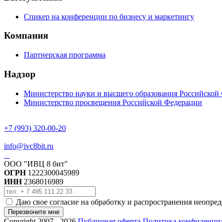
Спикер на конференции по бизнесу и маркетингу
Компания
Партнерская программа
Надзор
Министерство науки и высшего образования Российской
Министерство просвещения Российской Федерации
+7 (993) 320-00-20
info@ivc8bit.ru
ООО "ИВЦ 8 бит"
ОГРН
1222300045989
ИНН
2368016989
Даю свое согласие на обработку и распространения неопре
Перезвоните мне
Copyright 2007 - 2026
Публичная оферта
Политика конфиденци