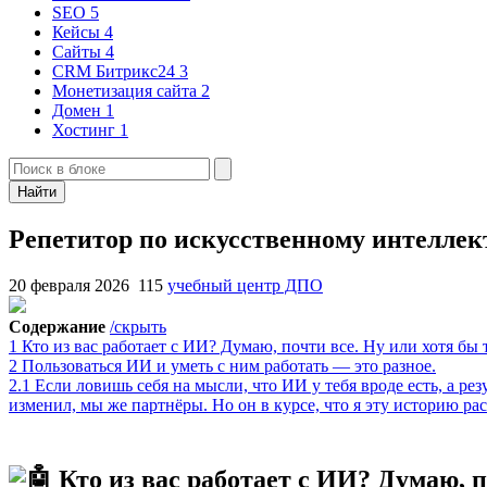
SEO
5
Кейсы
4
Сайты
4
CRM Битрикс24
3
Монетизация сайта
2
Домен
1
Хостинг
1
Найти
Репетитор по искусственному интеллект
20 февраля 2026
115
учебный центр ДПО
Содержание
/скрыть
1
Кто из вас работает с ИИ? Думаю, почти все. Ну или хотя бы 
2
Пользоваться ИИ и уметь с ним работать — это разное.
2.1
Если ловишь себя на мысли, что ИИ у тебя вроде есть, а резул
изменил, мы же партнёры. Но он в курсе, что я эту историю ра
Кто из вас работает с ИИ? Думаю, п