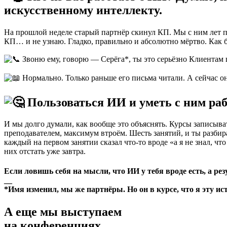
искусственному интеллекту.
На прошлой неделе старый партнёр скинул КП. Мы с ним лет п
КП… и не узнаю. Гладко, правильно и абсолютно мёртво. Как бу
Звоню ему, говорю — Серёга*, ты это серьёзно Клиентам
Нормально. Только раньше его письма читали. А сейчас он
Пользоваться ИИ и уметь с ним раб
И мы долго думали, как вообще это объяснять. Курсы записыват
преподавателем, максимум втроём. Шесть занятий, и ты разбира
каждый на первом занятии сказал что-то вроде «а я не знал, 
них отстать уже завтра.
Если ловишь себя на мысли, что ИИ у тебя вроде есть, а ре
__
*Имя изменил, мы же партнёры. Но он в курсе, что я эту и
А еще
мы выступаем
на конференциях,