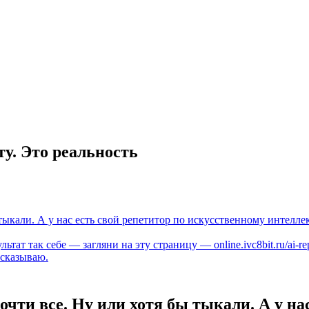
у. Это реальность
тыкали. А у нас есть свой репетитор по искусственному интеллек
ьтат так себе — загляни на эту страницу — online.ivc8bit.ru/ai-re
ссказываю.
очти все. Ну или хотя бы тыкали. А у на