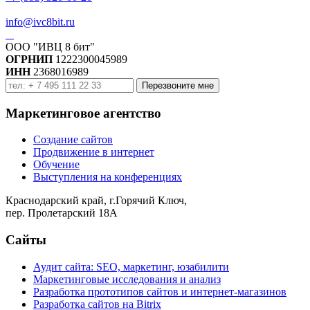
info@ivc8bit.ru
ООО "ИВЦ 8 бит"
ОГРНИП
1222300045989
ИНН
2368016989
Перезвоните мне
Маркетинговое агентство
Создание сайтов
Продвижение в интернет
Обучение
Выступления на конференциях
Краснодарский край, г.Горячий Ключ,
пер. Пролетарский 18А
Сайты
Аудит сайта: SEO, маркетинг, юзабилити
Маркетинговые исследования и анализ
Разработка прототипов сайтов и интернет-магазинов
Разработка сайтов на Bitrix