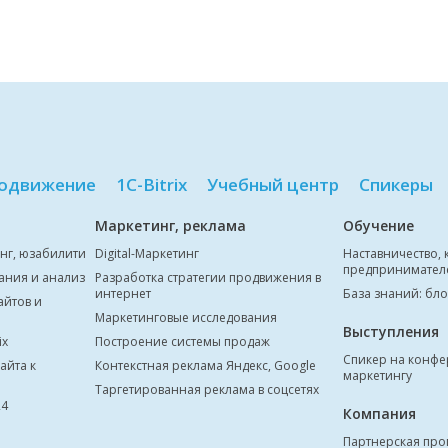
одвижение
1С-Bitrix
Учебный центр
Спикеры
Маркетинг, реклама
Обучение
инг, юзабилити
Digital-Маркетинг
Наставничество, 
предпринимател
ания и анализ
Разработка стратегии продвижения в
интернет
База знаний: бло
айтов и
Маркетинговые исследования
Выступления
ix
Построение системы продаж
Спикер на конфе
айта к
Контекстная реклама Яндекс, Google
маркетингу
Таргетированная реклама в соцсетях
24
Компания
Партнерская пр