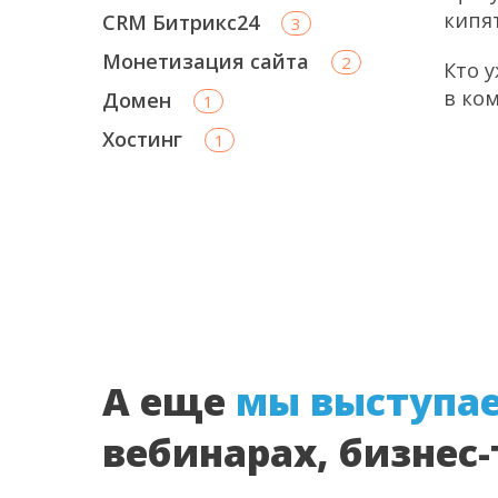
кипя
CRM Битрикс24
3
Монетизация сайта
2
Кто 
в ком
Домен
1
Хостинг
1
А еще
мы выступа
вебинарах, бизнес