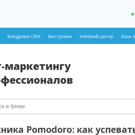
Внедряем CRM
Выступаем
Учебный центр
База 
т-маркетингу
офессионалов
хника Pomodoro: как успевать