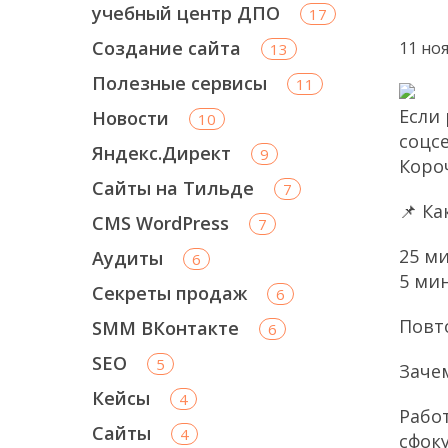
учебный центр ДПО
17
Создание сайта
11 но
13
Полезные сервисы
11
Если
Новости
10
соцс
Яндекс.Директ
9
Короч
Сайты на Тильде
7
📌 К
CMS WordPress
7
25 м
Аудиты
6
5 ми
Секреты продаж
6
Повт
SMM ВКонтакте
6
SEO
5
Заче
Кейсы
4
Рабо
Сайты
4
сфок