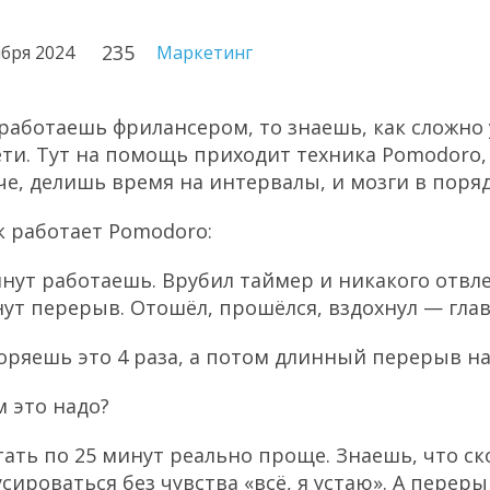
235
ября 2024
Маркетинг
 работаешь фрилансером, то знаешь, как сложно 
ети. Тут на помощь приходит техника Pomodoro
е, делишь время на интервалы, и мозги в порядк
ак работает Pomodoro:
инут работаешь. Врубил таймер и никакого отвл
нут перерыв. Отошёл, прошёлся, вздохнул — глав
оряешь это 4 раза, а потом длинный перерыв на 
м это надо?
тать по 25 минут реально проще. Знаешь, что с
усироваться без чувства «всё, я устаю». А пере