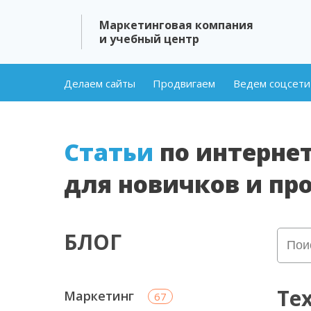
Маркетинговая компания
и учебный центр
Делаем сайты
Продвигаем
Ведем соцсети
Cтатьи
по интерне
для новичков и пр
БЛОГ
Те
Маркетинг
67