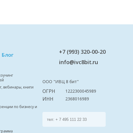
+7 (993) 320-00-20
Блог
info@ivc8bit.ru
коучинг
ей
ООО "ИВЦ 8 бит"
г, вебинары, книги
ОГРН
1222300045989
ИНН
2368016989
ренции по бизнесу и
ограмма