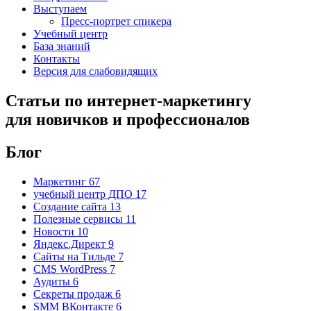
Выступаем
Пресс-портрет спикера
Учебный центр
База знаний
Контакты
Версия для слабовидящих
Cтатьи
по интернет-маркетингу
для новичков и профессионалов
Блог
Маркетинг
67
учебный центр ДПО
17
Создание сайта
13
Полезные сервисы
11
Новости
10
Яндекс.Директ
9
Сайты на Тильде
7
CMS WordPress
7
Аудиты
6
Секреты продаж
6
SMM ВКонтакте
6