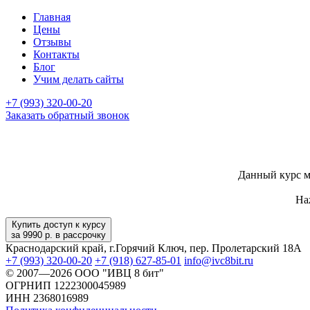
Главная
Цены
Отзывы
Контакты
Блог
Учим делать сайты
+7 (993) 320-00-20
Заказать обратный звонок
Данный курс м
На
Купить доступ к курсу
за 9990 р. в рассрочку
Краснодарский край, г.Горячий Ключ, пер. Пролетарский 18А
+7 (993) 320-00-20
+7 (918) 627-85-01
info@ivc8bit.ru
© 2007—2026
ООО "ИВЦ 8 бит"
ОГРНИП 1222300045989
ИНН 2368016989