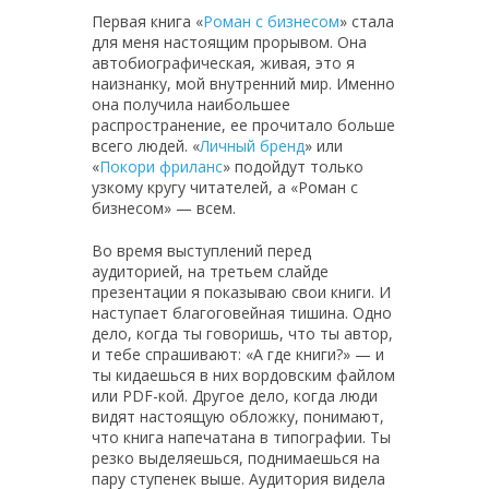
Первая книга «
Роман с бизнесом
» стала
для меня настоящим прорывом. Она
автобиографическая, живая, это я
наизнанку, мой внутренний мир. Именно
она получила наибольшее
распространение, ее прочитало больше
всего людей. «
Личный бренд
» или
«
Покори фриланс
» подойдут только
узкому кругу читателей, а «Роман с
бизнесом» — всем.
Во время выступлений перед
аудиторией, на третьем слайде
презентации я показываю свои книги. И
наступает благоговейная тишина. Одно
дело, когда ты говоришь, что ты автор,
и тебе спрашивают: «А где книги?» — и
ты кидаешься в них вордовским файлом
или PDF-кой. Другое дело, когда люди
видят настоящую обложку, понимают,
что книга напечатана в типографии. Ты
резко выделяешься, поднимаешься на
пару ступенек выше. Аудитория видела