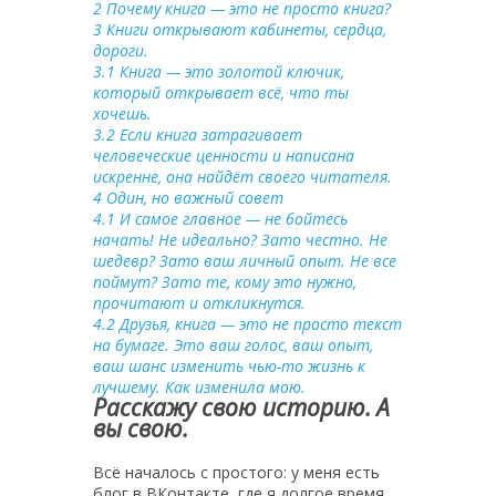
2
Почему книга — это не просто книга?
3
Книги открывают кабинеты, сердца,
дороги.
3.1
Книга — это золотой ключик,
который открывает всё, что ты
хочешь.
3.2
Если книга затрагивает
человеческие ценности и написана
искренне, она найдёт своего читателя.
4
Один, но важный совет
4.1
И самое главное — не бойтесь
начать! Не идеально? Зато честно. Не
шедевр? Зато ваш личный опыт. Не все
поймут? Зато те, кому это нужно,
прочитают и откликнутся.
4.2
Друзья, книга — это не просто текст
на бумаге. Это ваш голос, ваш опыт,
ваш шанс изменить чью-то жизнь к
лучшему. Как изменила мою.
Расскажу свою историю. А
вы свою.
Всё началось с простого: у меня есть
блог в ВКонтакте, где я долгое время